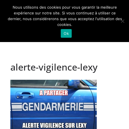
Passer
Nous utilisons des cookies pour vous garantir la meilleure
au
Actualités de Lorraine pour les Lorrains
expérience sur notre site. Si vous continuez à utiliser ce
dernier, nous considérerons que vous acceptez l'utilisation des
contenu
cookies.
Ok
alerte-vigilence-lexy