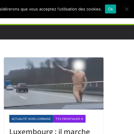
nsidérerons que vous acceptez l'utilisation des cookies.
Ok
ACTUALITÉ HORS LORRAINE
T'ES FRONTALIER SI
Luxembourg : il marche