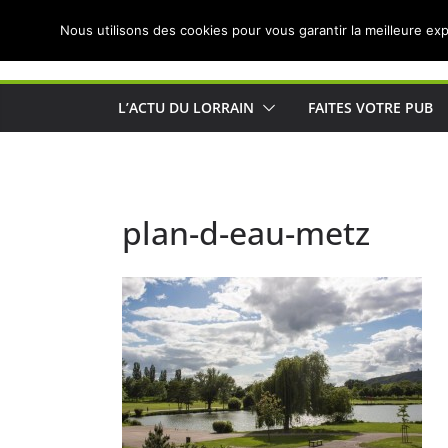
Passer
Nous utilisons des cookies pour vous garantir la meilleure exp
au
Actualités de Lorraine pour les Lorrains
contenu
L’ACTU DU LORRAIN
FAITES VOTRE PUB
plan-d-eau-metz