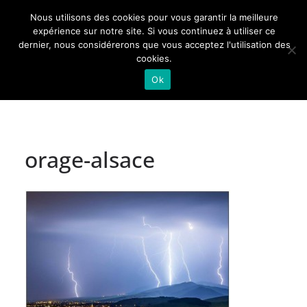
Passer
Nous utilisons des cookies pour vous garantir la meilleure
au
Actualités de Lorraine pour les Lorrains
expérience sur notre site. Si vous continuez à utiliser ce
dernier, nous considérerons que vous acceptez l'utilisation des
contenu
cookies.
Ok
orage-alsace