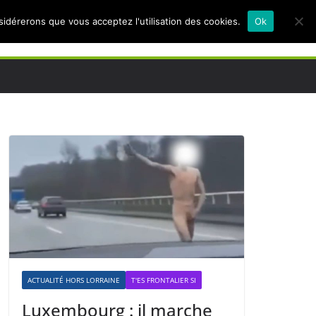
nsidérerons que vous acceptez l'utilisation des cookies.
Ok
ACTUALITÉ HORS LORRAINE
T'ES FRONTALIER SI
Luxembourg : il marche