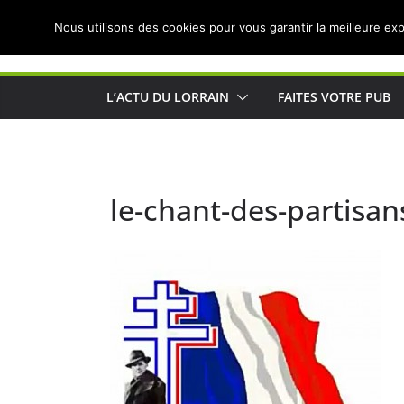
Passer
Nous utilisons des cookies pour vous garantir la meilleure exp
au
Actualités de Lorraine pour les Lorrains
contenu
L’ACTU DU LORRAIN
FAITES VOTRE PUB
le-chant-des-partisans