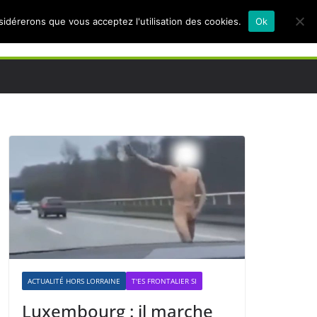
nsidérerons que vous acceptez l'utilisation des cookies.
Ok
ACTUALITÉ HORS LORRAINE
T'ES FRONTALIER SI
Luxembourg : il marche