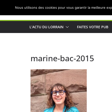
Passer
Nous utilisons des cookies pour vous garantir la meilleure exp
au
Actualités de Lorraine pour les Lorrains
contenu
L’ACTU DU LORRAIN
FAITES VOTRE PUB
marine-bac-2015