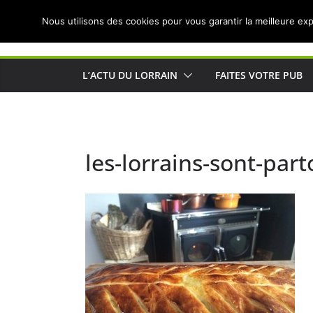
Passer
Nous utilisons des cookies pour vous garantir la meilleure exp
au
Actualités de Lorraine pour les Lorrains
contenu
L’ACTU DU LORRAIN
FAITES VOTRE PUB
les-lorrains-sont-par