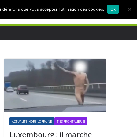
nsidérerons que vous acceptez l'utilisation des cookies.
Ok
ACTUALITÉ HORS LORRAINE
T'ES FRONTALIER SI
Luxembourg : il marche