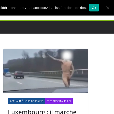
nsidérerons que vous acceptez l'utilisation des cookies.
Ok
ACTUALITÉ HORS LORRAINE
T'ES FRONTALIER SI
Luxembourg : il marche