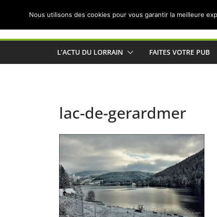
Passer
Nous utilisons des cookies pour vous garantir la meilleure exp
au
Actualités de Lorraine pour les Lorrains
contenu
L’ACTU DU LORRAIN
FAITES VOTRE PUB
lac-de-gerardmer