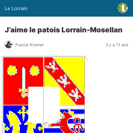
Le Lorrain
J’aime le patois Lorrain-Mosellan
Franck Kremer
il y a 11 ans