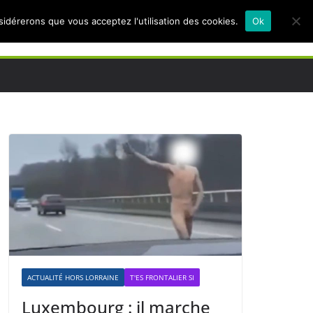
nsidérerons que vous acceptez l'utilisation des cookies.
Ok
ACTUALITÉ HORS LORRAINE
T'ES FRONTALIER SI
Luxembourg : il marche