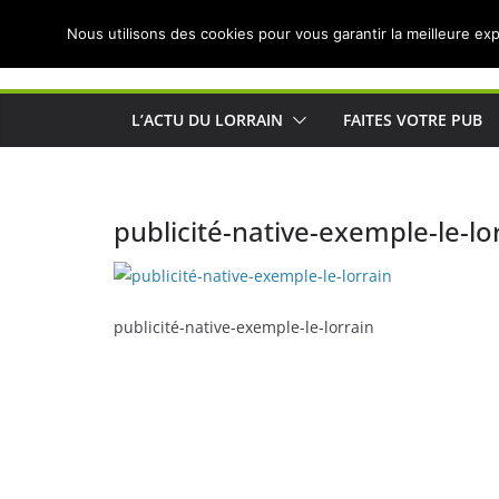
Passer
Nous utilisons des cookies pour vous garantir la meilleure exp
au
Actualités de Lorraine pour les Lorrains
contenu
L’ACTU DU LORRAIN
FAITES VOTRE PUB
publicité-native-exemple-le-lo
publicité-native-exemple-le-lorrain