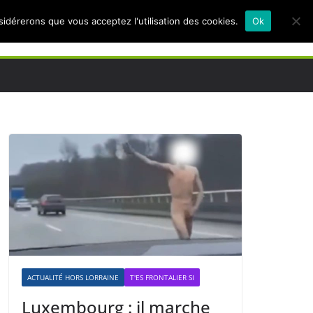
nsidérerons que vous acceptez l'utilisation des cookies.
Ok
ACTUALITÉ HORS LORRAINE
T'ES FRONTALIER SI
Luxembourg : il marche