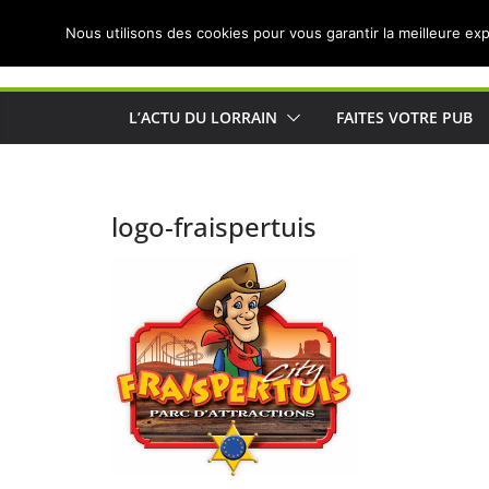
Passer
Nous utilisons des cookies pour vous garantir la meilleure exp
au
Actualités de Lorraine pour les Lorrains
contenu
L’ACTU DU LORRAIN
FAITES VOTRE PUB
logo-fraispertuis