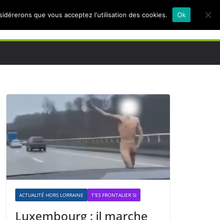
nsidérerons que vous acceptez l'utilisation des cookies.
Ok
ACTUALITÉ HORS LORRAINE
T'ES FRONTALIER SI
Luxembourg : il marche