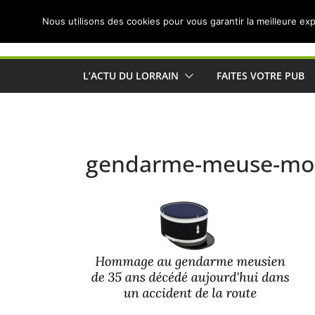
Passer
Nous utilisons des cookies pour vous garantir la meilleure exp
au
Actualités de Lorraine pour les Lorrains
contenu
L’ACTU DU LORRAIN
FAITES VOTRE PUB
gendarme-meuse-mort