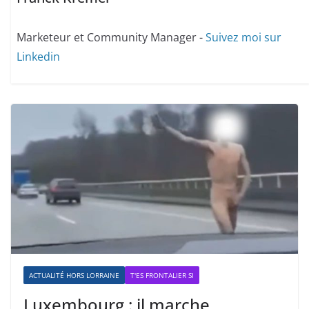
Marketeur et Community Manager -
Suivez moi sur
Linkedin
ACTUALITÉ HORS LORRAINE
T'ES FRONTALIER SI
Luxembourg : il marche