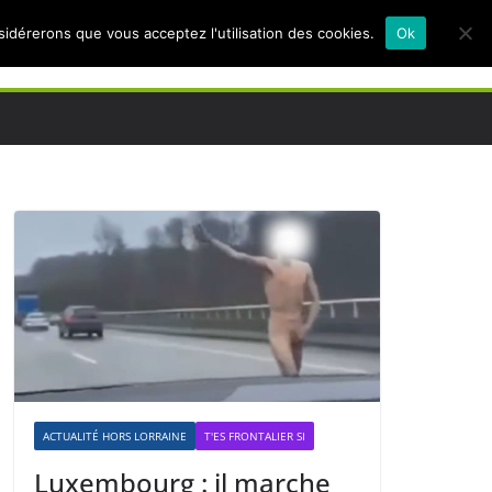
nsidérerons que vous acceptez l'utilisation des cookies.
Ok
ACTUALITÉ HORS LORRAINE
T'ES FRONTALIER SI
Luxembourg : il marche