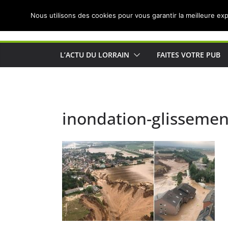
Passer
Nous utilisons des cookies pour vous garantir la meilleure exp
au
Actualités de Lorraine pour les Lorrains
contenu
L’ACTU DU LORRAIN
FAITES VOTRE PUB
inondation-glissemen