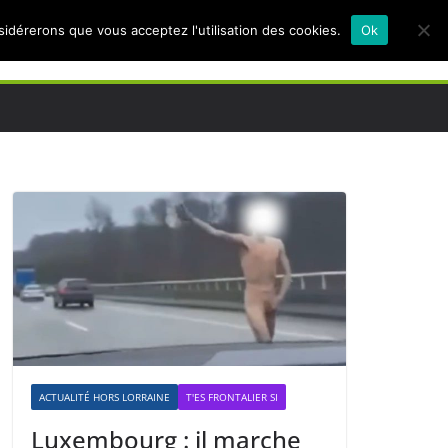
nsidérerons que vous acceptez l'utilisation des cookies.
Ok
ACTUALITÉ HORS LORRAINE
T'ES FRONTALIER SI
Luxembourg : il marche