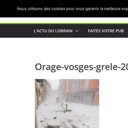
Passer
Nous utilisons des cookies pour vous garantir la meilleure exp
au
Actualités de Lorraine pour les Lorrains
contenu
L’ACTU DU LORRAIN
FAITES VOTRE PUB
Orage-vosges-grele-2