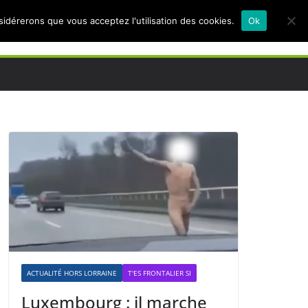
nsidérerons que vous acceptez l'utilisation des cookies.
Ok
ACTUALITÉ HORS LORRAINE
T'ES FRONTALIER SI
Luxembourg : il marche