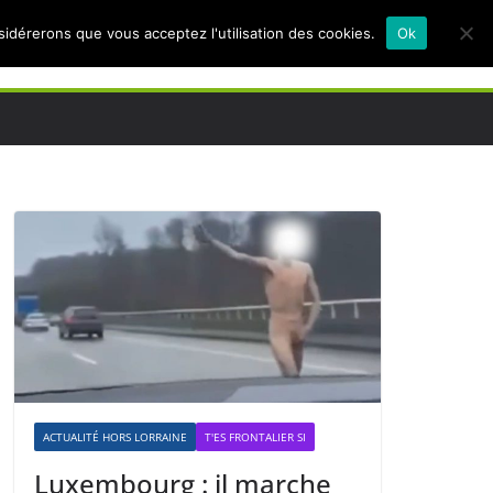
nsidérerons que vous acceptez l'utilisation des cookies.
Ok
ACTUALITÉ HORS LORRAINE
T'ES FRONTALIER SI
Luxembourg : il marche