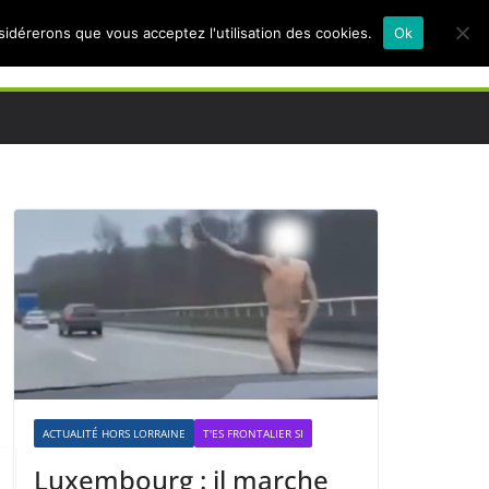
nsidérerons que vous acceptez l'utilisation des cookies.
Ok
ACTUALITÉ HORS LORRAINE
T'ES FRONTALIER SI
Luxembourg : il marche