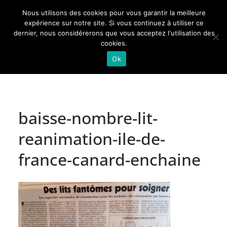
Passer
Nous utilisons des cookies pour vous garantir la meilleure
au
Actualités de Lorraine pour les Lorrains
expérience sur notre site. Si vous continuez à utiliser ce
dernier, nous considérerons que vous acceptez l'utilisation des
contenu
cookies.
Ok
baisse-nombre-lit-
reanimation-ile-de-
france-canard-enchaine