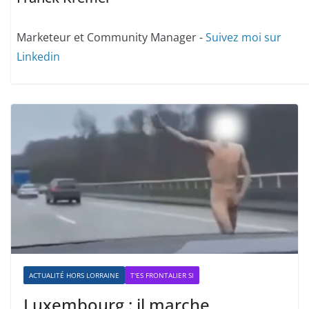
Marketeur et Community Manager -
Suivez moi sur
Linkedin
ACTUALITÉ HORS LORRAINE
T'ES FRONTALIER SI
Luxembourg : il marche