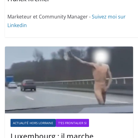
Marketeur et Community Manager -
Suivez moi sur
Linkedin
ACTUALITÉ HORS LORRAINE
T'ES FRONTALIER SI
Luxembourg : il marche