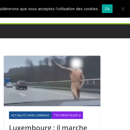
nsidérerons que vous acceptez l'utilisation des cookies.
Ok
ACTUALITÉ HORS LORRAINE
T'ES FRONTALIER SI
Luxembourg : il marche