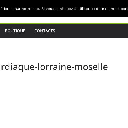
érience sur notre site. Si vous continuez à utiliser ce dernier, nous co
BOUTIQUE
CONTACTS
ardiaque-lorraine-moselle