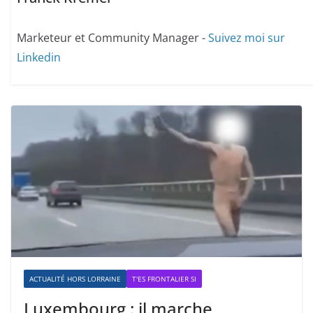
Marketeur et Community Manager -
Suivez moi sur
Linkedin
ACTUALITÉ HORS LORRAINE
T'ES FRONTALIER SI
Luxembourg : il marche