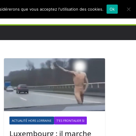
nsidérerons que vous acceptez l'utilisation des cookies.
Ok
ACTUALITÉ HORS LORRAINE
T'ES FRONTALIER SI
Luxembourg : il marche