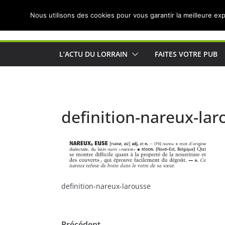
Passer
Nous utilisons des cookies pour vous garantir la meilleure exp
au
Actualités de Lorraine pour les Lorrains
contenu
L’ACTU DU LORRAIN
FAITES VOTRE PUB
definition-nareux-lar
definition-nareux-larousse
← Précédent