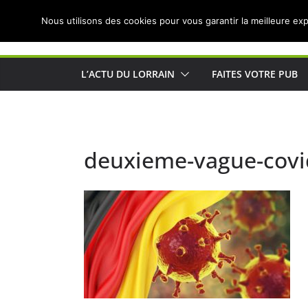
Passer
Nous utilisons des cookies pour vous garantir la meilleure exp
au
Actualités de Lorraine pour les Lorrains
contenu
L’ACTU DU LORRAIN
FAITES VOTRE PUB
deuxieme-vague-covi