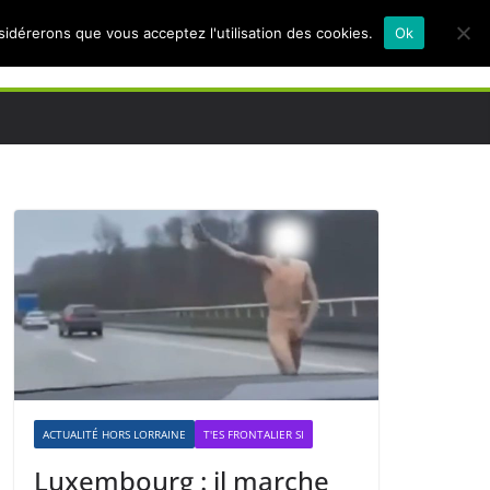
nsidérerons que vous acceptez l'utilisation des cookies.
Ok
ACTUALITÉ HORS LORRAINE
T'ES FRONTALIER SI
Luxembourg : il marche