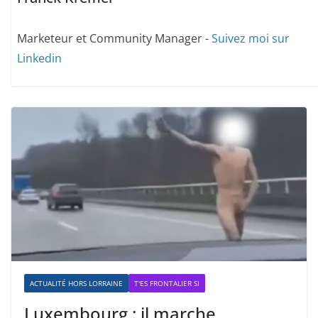
Marketeur et Community Manager -
Suivez moi sur
Linkedin
ACTUALITÉ HORS LORRAINE
T'ES FRONTALIER SI
Luxembourg : il marche