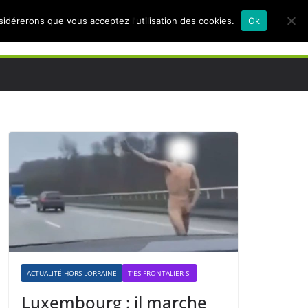
nsidérerons que vous acceptez l'utilisation des cookies.
Ok
ACTUALITÉ HORS LORRAINE
T'ES FRONTALIER SI
Luxembourg : il marche