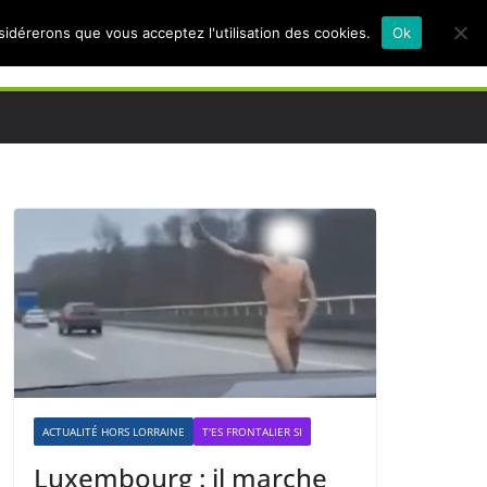
nsidérerons que vous acceptez l'utilisation des cookies.
Ok
ACTUALITÉ HORS LORRAINE
T'ES FRONTALIER SI
Luxembourg : il marche