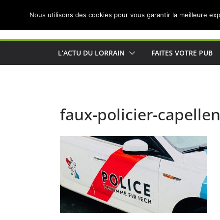
Passer
Nous utilisons des cookies pour vous garantir la meilleure exp
au
Actualités de Lorraine pour les Lorrains
contenu
L’ACTU DU LORRAIN
FAITES VOTRE PUB
faux-policier-capell