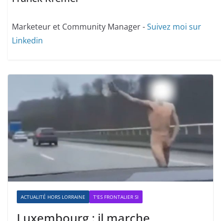
Marketeur et Community Manager -
Suivez moi sur
Linkedin
ACTUALITÉ HORS LORRAINE
T'ES FRONTALIER SI
Luxembourg : il marche