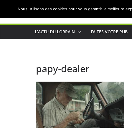
Passer
Nous utilisons des cookies pour vous garantir la meilleure exp
au
Actualités de Lorraine pour les Lorrains
contenu
L’ACTU DU LORRAIN
FAITES VOTRE PUB
papy-dealer