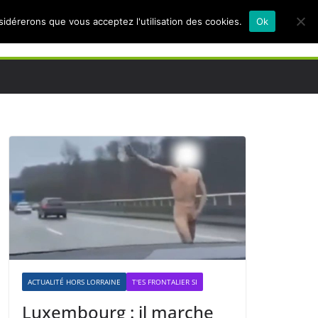
nsidérerons que vous acceptez l'utilisation des cookies.
Ok
ACTUALITÉ HORS LORRAINE
T'ES FRONTALIER SI
Luxembourg : il marche