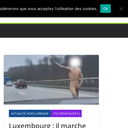
nsidérerons que vous acceptez l'utilisation des cookies.
Ok
ACTUALITÉ HORS LORRAINE
T'ES FRONTALIER SI
Luxembourg : il marche