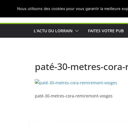
Passer
Nous utilisons des cookies pour vous garantir la meilleure exp
au
Actualités de Lorraine pour les Lorrains
contenu
L’ACTU DU LORRAIN
FAITES VOTRE PUB
paté-30-metres-cora
paté-30-metres-cora-remiremont-vosges