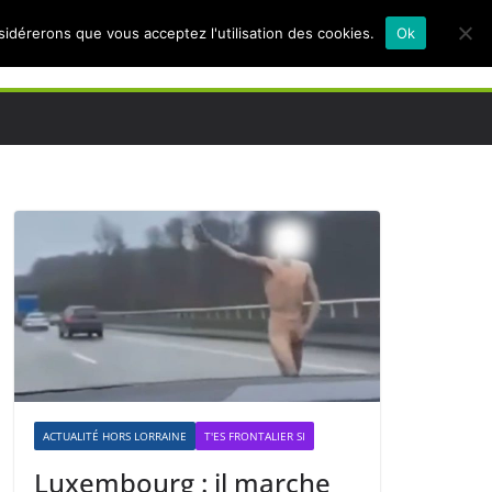
nsidérerons que vous acceptez l'utilisation des cookies.
Ok
ACTUALITÉ HORS LORRAINE
T'ES FRONTALIER SI
Luxembourg : il marche