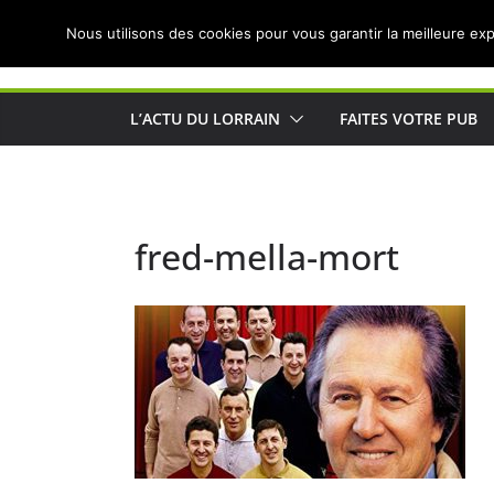
Passer
Nous utilisons des cookies pour vous garantir la meilleure exp
au
Actualités de Lorraine pour les Lorrains
contenu
L’ACTU DU LORRAIN
FAITES VOTRE PUB
fred-mella-mort