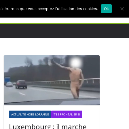
nsidérerons que vous acceptez l'utilisation des cookies.
Ok
ACTUALITÉ HORS LORRAINE
T'ES FRONTALIER SI
Luxembourg : il marche