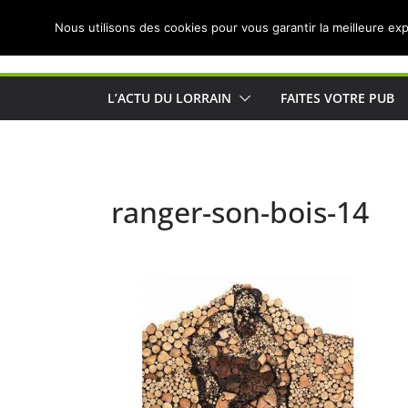
Passer
Nous utilisons des cookies pour vous garantir la meilleure exp
au
Actualités de Lorraine pour les Lorrains
contenu
L’ACTU DU LORRAIN
FAITES VOTRE PUB
ranger-son-bois-14