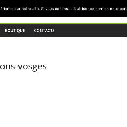
érience sur notre site. Si vous continuez à utiliser ce dernier, nous co
BOUTIQUE
CONTACTS
gions-vosges