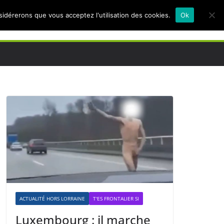
nsidérerons que vous acceptez l'utilisation des cookies.
Ok
ACTUALITÉ HORS LORRAINE
T'ES FRONTALIER SI
Luxembourg : il marche