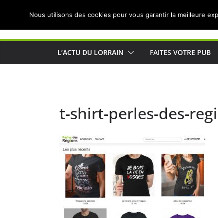
Passer
Nous utilisons des cookies pour vous garantir la meilleure exp
au
Actualités de Lorraine pour les Lorrains
contenu
L’ACTU DU LORRAIN
FAITES VOTRE PUB
t-shirt-perles-des-re