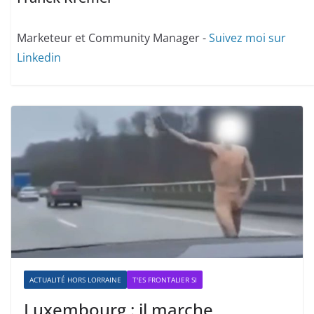
Marketeur et Community Manager -
Suivez moi sur
Linkedin
ACTUALITÉ HORS LORRAINE
T'ES FRONTALIER SI
Luxembourg : il marche