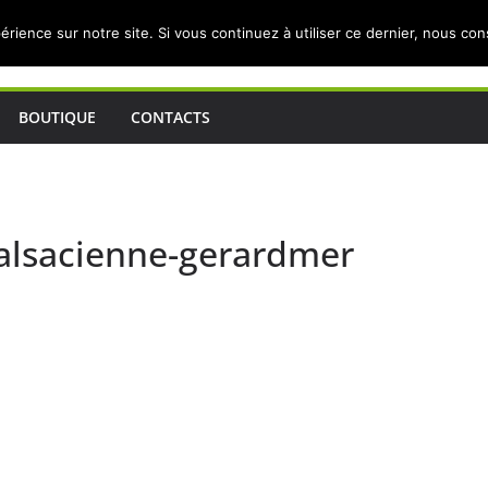
érience sur notre site. Si vous continuez à utiliser ce dernier, nous co
BOUTIQUE
CONTACTS
-alsacienne-gerardmer