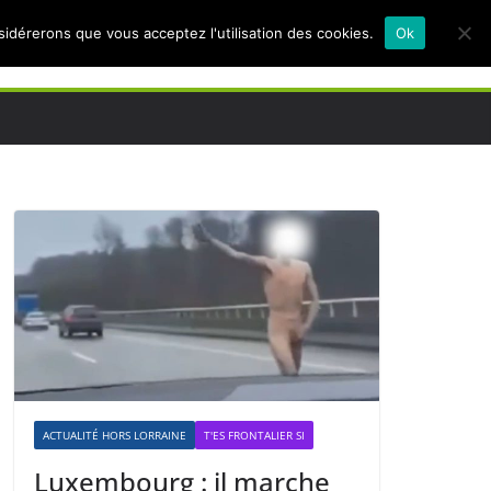
nsidérerons que vous acceptez l'utilisation des cookies.
Ok
ACTUALITÉ HORS LORRAINE
T'ES FRONTALIER SI
Luxembourg : il marche