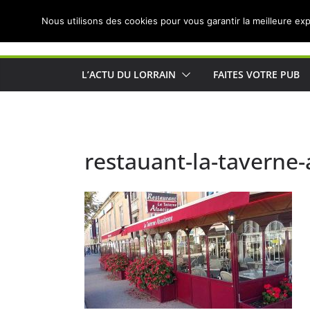
Passer
Nous utilisons des cookies pour vous garantir la meilleure exp
au
Actualités de Lorraine pour les Lorrains
contenu
L’ACTU DU LORRAIN
FAITES VOTRE PUB
restauant-la-taverne