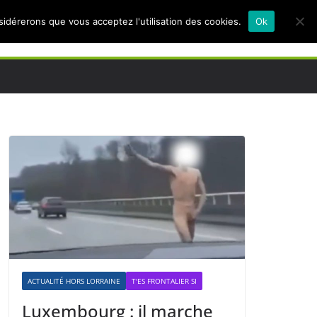
nsidérerons que vous acceptez l'utilisation des cookies.
Ok
ACTUALITÉ HORS LORRAINE
T'ES FRONTALIER SI
Luxembourg : il marche