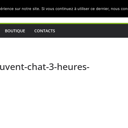
érience sur notre site. Si vous continuez à utiliser ce dernier, nous co
BOUTIQUE
CONTACTS
auvent-chat-3-heures-