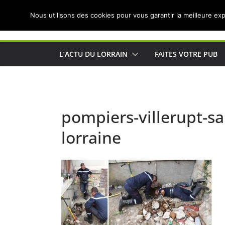
Passer
Nous utilisons des cookies pour vous garantir la meilleure exp
au
Actualités de Lorraine pour les Lorrains
contenu
L’ACTU DU LORRAIN
FAITES VOTRE PUB
pompiers-villerupt-s
lorraine