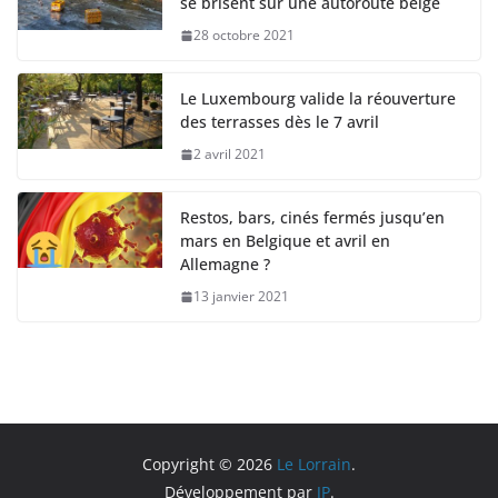
se brisent sur une autoroute belge
28 octobre 2021
Le Luxembourg valide la réouverture
des terrasses dès le 7 avril
2 avril 2021
Restos, bars, cinés fermés jusqu’en
mars en Belgique et avril en
Allemagne ?
13 janvier 2021
Copyright © 2026
Le Lorrain
.
Développement par
JP
.