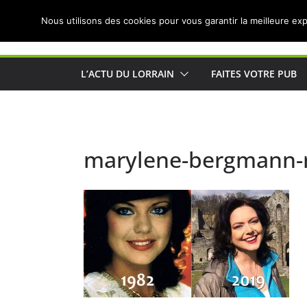
Passer
Nous utilisons des cookies pour vous garantir la meilleure exp
au
Actualités de Lorraine pour les Lorrains
contenu
L’ACTU DU LORRAIN
FAITES VOTRE PUB
marylene-bergmann-r