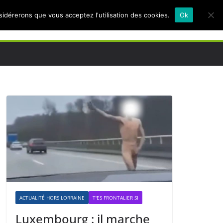
nsidérerons que vous acceptez l'utilisation des cookies.
Ok
ACTUALITÉ HORS LORRAINE
T'ES FRONTALIER SI
Luxembourg : il marche