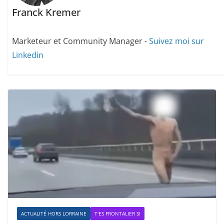
Franck Kremer
Marketeur et Community Manager -
Suivez moi sur
Linkedin
ACTUALITÉ HORS LORRAINE
T'ES FRONTALIER SI