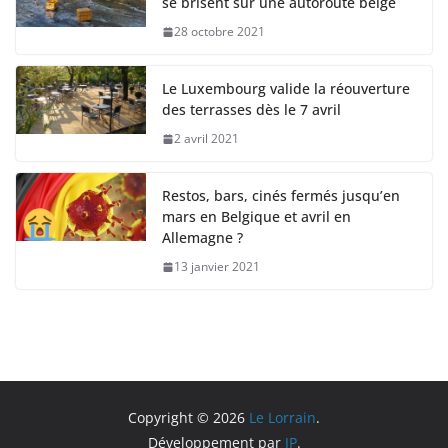
se brisent sur une autoroute belge
28 octobre 2021
Le Luxembourg valide la réouverture
des terrasses dès le 7 avril
2 avril 2021
Restos, bars, cinés fermés jusqu’en
mars en Belgique et avril en
Allemagne ?
13 janvier 2021
Copyright © 2026
Le Lorrain
.
Développement par
JP
.