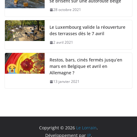
se brisent sur une autoroute belge
28 octobre 2021
Le Luxembourg valide la réouverture
des terrasses dès le 7 avril
2 avril 2021
Restos, bars, cinés fermés jusqu’en
mars en Belgique et avril en
Allemagne ?
13 janvier 2021
Copyright © 2026
Le Lorrain
.
Développement par
JP
.