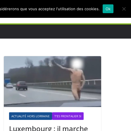
nsidérerons que vous acceptez l'utilisation des cookies.
Ok
ACTUALITÉ HORS LORRAINE
T'ES FRONTALIER SI
Luxembourg : il marche