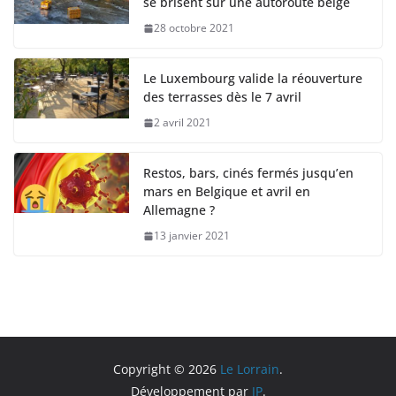
se brisent sur une autoroute belge
28 octobre 2021
Le Luxembourg valide la réouverture
des terrasses dès le 7 avril
2 avril 2021
Restos, bars, cinés fermés jusqu’en
mars en Belgique et avril en
Allemagne ?
13 janvier 2021
Copyright © 2026
Le Lorrain
.
Développement par
JP
.