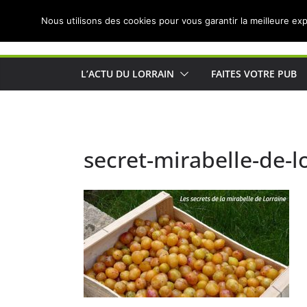
Passer
Nous utilisons des cookies pour vous garantir la meilleure exp
au
Actualités de Lorraine pour les Lorrains
contenu
L’ACTU DU LORRAIN
FAITES VOTRE PUB
secret-mirabelle-de-l