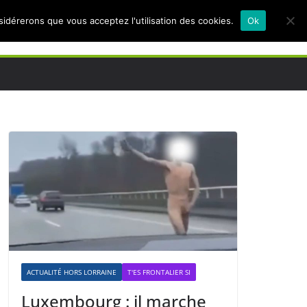
nsidérerons que vous acceptez l'utilisation des cookies.
Ok
ACTUALITÉ HORS LORRAINE
T'ES FRONTALIER SI
Luxembourg : il marche