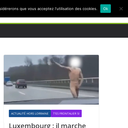
nsidérerons que vous acceptez l'utilisation des cookies.
Ok
ACTUALITÉ HORS LORRAINE
T'ES FRONTALIER SI
Luxembourg : il marche