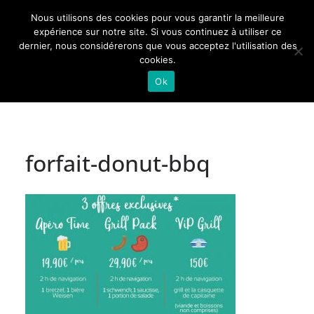
Passer
Nous utilisons des cookies pour vous garantir la meilleure
au
Actualités de Lorraine pour les Lorrains
expérience sur notre site. Si vous continuez à utiliser ce
dernier, nous considérerons que vous acceptez l'utilisation des
contenu
cookies.
Ok
forfait-donut-bbq