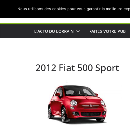
Passer
Nous utilisons des cookies pour vous garantir la meilleure exp
au
Actualités de Lorraine pour les Lorrains
contenu
L’ACTU DU LORRAIN
FAITES VOTRE PUB
2012 Fiat 500 Sport