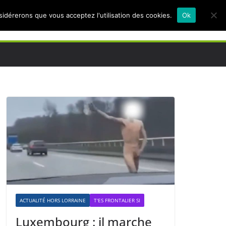
nsidérerons que vous acceptez l'utilisation des cookies.
Ok
ACTUALITÉ HORS LORRAINE
T'ES FRONTALIER SI
Luxembourg : il marche