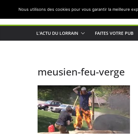
Passer
Nous utilisons des cookies pour vous garantir la meilleure exp
au
Actualités de Lorraine pour les Lorrains
contenu
L’ACTU DU LORRAIN
FAITES VOTRE PUB
meusien-feu-verge