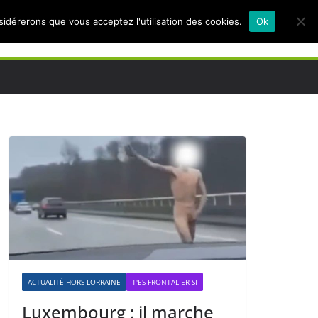
nsidérerons que vous acceptez l'utilisation des cookies.
Ok
ACTUALITÉ HORS LORRAINE
T'ES FRONTALIER SI
Luxembourg : il marche