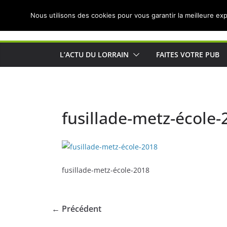
Passer
Nous utilisons des cookies pour vous garantir la meilleure exp
au
Actualités de Lorraine pour les Lorrains
contenu
L’ACTU DU LORRAIN
FAITES VOTRE PUB
fusillade-metz-école-
fusillade-metz-école-2018
← Précédent