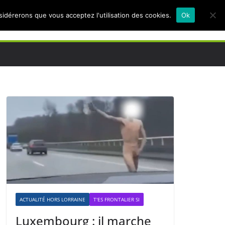
nsidérerons que vous acceptez l'utilisation des cookies.
Ok
ACTUALITÉ HORS LORRAINE
T'ES FRONTALIER SI
Luxembourg : il marche