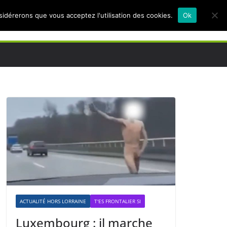
nsidérerons que vous acceptez l'utilisation des cookies.
Ok
ACTUALITÉ HORS LORRAINE
T'ES FRONTALIER SI
Luxembourg : il marche